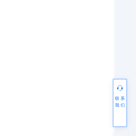
联 系
我 们