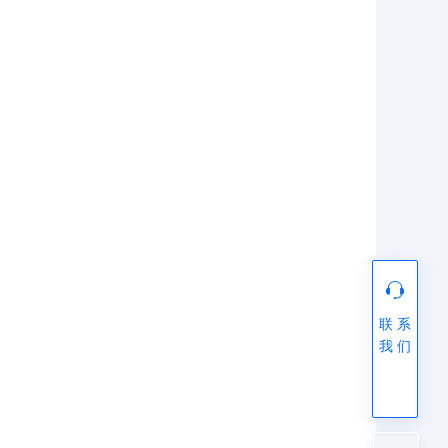
联 系
我 们