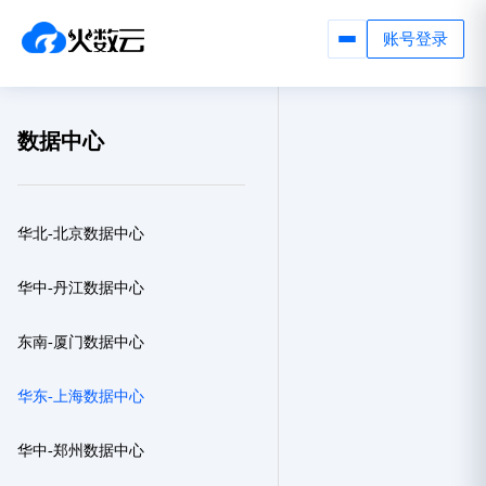
账号登录
数据中心
华北-北京数据中心
华中-丹江数据中心
东南-厦门数据中心
华东-上海数据中心
华中-郑州数据中心