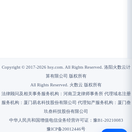
Copyright © 2017-2026 hsy.com. All Rights Reserved. 洛阳火数云计
算有限公司 版权所有
All Rights Reserved. 火数云 版权所有
法律顾问及相关事务服务机构：河南卫龙律师事务所 代理域名注册
服务机构：厦门易名科技股份有限公司 代理知产服务机构：厦门叁
玖叁科技股份有限公司
中华人民共和国增值电信业务经营许可证：豫B1-20210083
豫ICP备20012446号