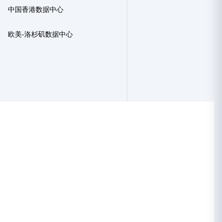
中国香港数据中心
欧美-洛杉矶数据中心