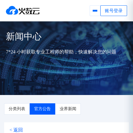
账号登录
新闻中心
7*24 小时获取专业工程师的帮助，快速解决您的问题
分类列表
官方公告
业界新闻
< 返回